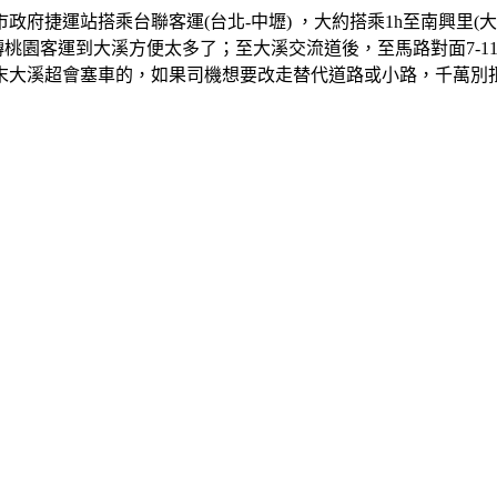
府捷運站搭乘台聯客運(台北-中壢) ，大約搭乘1h至南興里(
客運到大溪方便太多了；至大溪交流道後，至馬路對面7-11再叫T
末大溪超會塞車的，如果司機想要改走替代道路或小路，千萬別