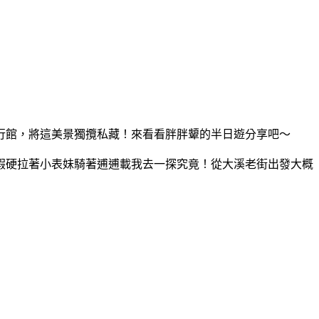
行館，將這美景獨攬私藏！來看看胖胖顰的半日遊分享吧～
假硬拉著小表妹騎著逋逋載我去一探究竟！從大溪老街出發大概