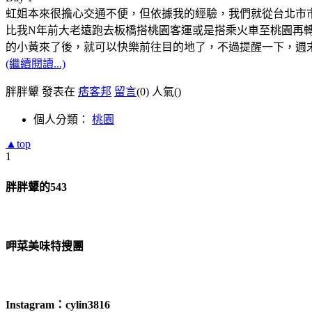
虹姐本來很擔心交通不便，但依據我的經驗，我們就從台北市市政
比我N年前大老遠跑去板橋搭桃園客運或是搭乘火車至桃園再轉桃園
的小黃來了後，就可以快樂前往目的地了，不過提醒一下，週
(繼續閱讀...)
胖胖顰 發表在
痞客邦
留言
(0)
人氣(
)
個人分類：
桃園
▲top
1
胖胖顰的543
呷菜美味特搜團
Instagram：cylin3816