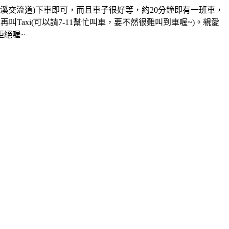
大溪交流道)下車即可，而且車子很好等，約20分鐘即有一班車，
axi(可以請7-11幫忙叫車，要不然很難叫到車喔~)。親愛
拒絕喔~