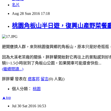
名片
Aug
28
Sun
2016
17:18
桃園角板山半日遊，復興山產野菜餐
避開壅擠人群，來到桃園復興鄉的角板山，原本只是好奇逛逛
因為大溪老茶廠的關係，胖胖顰開始對它再往上的景點感到好
騎1~1.5小時就到了角板山公園，如果開車可能還會快些...
(繼續閱讀...)
胖胖顰 發表在
痞客邦
留言
(0)
人氣(
)
個人分類：
桃園
▲top
Jul
30
Sat
2016
16:53