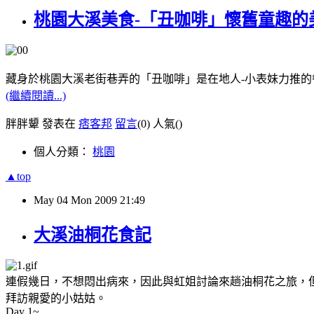
桃園大溪美食-「丑咖啡」懷舊童趣的
藏身於桃園大溪老街巷弄的「丑咖啡」是在地人-小表妹力推的
(繼續閱讀...)
胖胖顰 發表在
痞客邦
留言
(0)
人氣(
)
個人分類：
桃園
▲top
May
04
Mon
2009
21:49
大溪油桐花食記
連假幾日，不想悶出病來，因此與虹姐討論來趟油桐花之旅，
拜訪親愛的小姑姑。
Day 1~