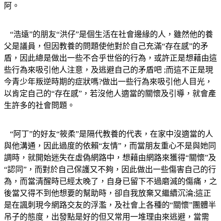
阿。
“浩遠”的朋友“洪仔”是個生活在社會邊緣的人，雖然他的養
父是議員，但因教養的問題使他對於自己充滿“存在感”的矛
盾，因此總是做出一些不合乎世俗的行為，或許正是想藉由這
些行為來吸引他人注意，及逃避自己的矛盾吧 ;而這不正是現
今青少年叛逆時期的症狀嗎?做出一些行為來吸引他人目光，
以肯定自己的“存在感”，若沒他人適當的關懷及引導，就會產
生許多的社會問題。
“阿丁”的好友“筱柔”是隔代教養的代表，在家中沒適當的人
與他溝通，因此過度的依賴“友情”，而當朋友重心不是與她同
調時，就開始迷失在虛偽網路中，想藉由網路來獲得“關懷”及
“認同”，而對於自己保護又不夠，因此做出一些傷害自己的行
為，而當清醒時已經太晚了，自身已留下不過磨滅的傷痛，之
後當又得不到他想要的幫助時，卻自我放棄又繼續沉淪;這正
是在諷刺現今網路交友的浮濫，及社會上各種的“關懷”團體半
吊子的態度，出發點是好的但又常用一堆理由來逃避，當需