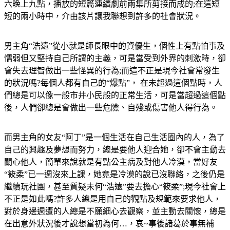
六晚上九點，播放的短篇連續劇前兩集所剪接而成的;在這短
短的兩小時中，介由該片讓我聯想到許多的社會狀況。
男主角“浩遠”從小就是師長眼中的資優生，個性上有點怕事及
懦弱但又堅持自己所謂的主義，可是當受到外界的刺激時，卻
會失去理智做出一些怪異的行為;而這不正是現今社會常發生
的狀況嗎?每個人都有自己的“爆點”， 在未超過這個點時，人
們總是可以像一般市井小民般的正常生活，可是當超過這個點
後，人們卻總是會做出一些危險、自殘或傷害他人得行為。
而男主角的女友“阿丁”是一個生活在自己生活圈內的人，為了
自己的興趣及夢想而努力，總是要他人迎合她，卻不會主動去
關心他人，簡單來說就是有點公主病及對他人冷漠，當好友
“筱柔”已一週沒來上課，她竟是冷漠的說已沒聯絡，之後仍是
繼續玩社團，甚至質疑未何“浩遠”要去擔心“筱柔”;現今社會上
不正是如此嗎?許多人總是用自己的觀點及規範來要求他人，
對於身邊週遭的人總是不願細心去觀察，並主動去關懷，總是
在出意外狀況後才說想當初為何…，哀~事後諸葛於事無補