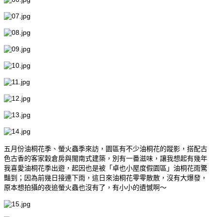
五月份油桐花季、螢火蟲季來訪，園區有不少油桐花的蹤影，搭配古
色古香的客家穀倉房與閩南式建築，別有一番滋味，讓我想起有幾年
我喜愛油桐花季出遊，起因也是被「卓也小屋度假園區」油桐花雨驚
豔到；因為前幾日接連下雨，這日來油桐花零零散散，沒有大爆發，
原本想拍攝的夜追螢火蟲也沒有了，有小小的遺憾啊～