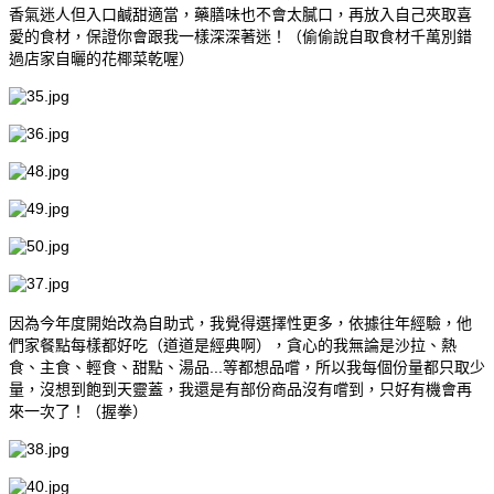
香氣迷人但入口鹹甜適當，藥膳味也不會太膩口，再放入自己夾取喜
愛的食材，保證你會跟我一樣深深著迷！（偷偷說自取食材千萬別錯
過店家自曬的花椰菜乾喔）
因為今年度開始改為自助式，我覺得選擇性更多，依據往年經驗，他
們家餐點每樣都好吃（道道是經典啊），貪心的我無論是沙拉、熱
食、主食、輕食、甜點、湯品...等都想品嚐，所以我每個份量都只取少
量，沒想到飽到天靈蓋，我還是有部份商品沒有嚐到，只好有機會再
來一次了！（握拳）