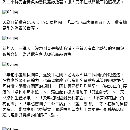
入口小路旁金黃色的曼陀羅綻放著，讓人忍不住就開啟了拍照模式。
因為目前還在COVID-19防疫期間，「卓也小屋度假園區」入口還有簡
易型的消毒設備喔～
新的入口一進入，沒想到竟是藍染商舖，商鋪內有卓也藍染的資訊與
影片介紹，當然還有各式藍染商品販售。
「卓也小屋度假園區」這幾年老闆、老闆娘與其二代國內外跑透透，
在推廣藍染不遺餘力，也學習觀摩了很多知名景點與其管理經驗並帶
回台灣，落實在園區的規劃上，因此園區從胖胖顰早年（約2011年)接
觸的「卓也小屋本館」、「藏山館」擴大增加了「藏山辦桌」、「天
然染色生產基地」、「染料植物園穀倉村花園」、「不差的花園牛角
村花園」、「卓也書園子午茶二店」、「籃庄咖啡」...等，種植的植物
更多元，動物生態也更豐富，喜愛拍照留念的朋友更是不能錯過店家
精心規劃好幾處的拍照打卡點。