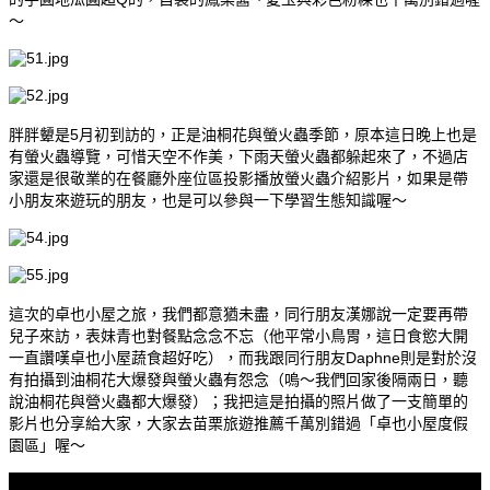
～
胖胖顰是5月初到訪的，正是油桐花與螢火蟲季節，原本這日晚上也是
有螢火蟲導覽，可惜天空不作美，下雨天螢火蟲都躲起來了，不過店
家還是很敬業的在餐廳外座位區投影播放螢火蟲介紹影片，如果是帶
小朋友來遊玩的朋友，也是可以參與一下學習生態知識喔～
這次的卓也小屋之旅，我們都意猶未盡，同行朋友漢娜說一定要再帶
兒子來訪，表妹青也對餐點念念不忘（他平常小鳥胃，這日食慾大開
一直讚嘆卓也小屋蔬食超好吃），而我跟同行朋友Daphne則是對於沒
有拍攝到油桐花大爆發與螢火蟲有怨念（嗚～我們回家後隔兩日，聽
說油桐花與營火蟲都大爆發）；我把這是拍攝的照片做了一支簡單的
影片也分享給大家，大家去苗栗旅遊推薦千萬別錯過「卓也小屋度假
園區」喔～