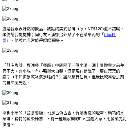
這是我跟表妹點的飲品，我點的美式咖啡（冰，NT$120)還不錯喝，
順便幫我提提神；同行友人漢娜另外點了不在菜單內的「
山嵐吐
司
」，他說也非常值得嚐嚐看喔～
「藍庄咖啡」與晚餐「餐廳」中間隔了一個小湖，湖上景緻與之前差
異不大，有小船、有小鴨與大白鵝，但是現在還飄了一層白茫茫的
霧？（不知道是乾冰還是啥的？）雖然頗有仙氣，但我比較喜愛之前
的自然風光說。
卓也小屋的「蔬食餐廳」也是古色古香，竹藤編織的燈罩、精巧的水
草燈、獨特的藍染椅套...，有一種農家樂的Fu~提醒大家，用餐須先訂
位喔～