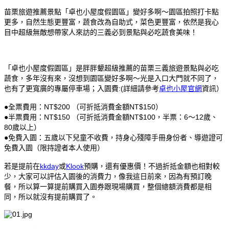
苗栗旅遊推薦景點「卓也小屋度假園區」變好多啊～園區拍照打卡點
更多，自然生態更豐富，蔬食改為自助式，菜色更豐富，依然是我心
目中超級無敵想帶家人來訪的三義必到景點與必吃蔬食美味！
「卓也小屋度假園區」是胖胖顰超級推薦的苗栗三義旅遊景點與必吃
蔬食，多年沒有來，沒想到園區變好多啊～光是入口大門就不同了，
也有了更寬廣的專屬停車場；入園費:(詳細請參考
卓也小屋官網
資訊）
●全票費用：NT$200 （可折抵消費金額NT$150）
●半票費用：NT$150 （可折抵消費金額NT$100，半票：6～12歲、
80歲以上）
●免費入園：五歲以下兒童不收費，持身心殘障手冊身份者、導遊證可
免費入園（限持證者本人使用）
若是提前在
kkday
或
Klook
預購，還有優惠價！不過折抵金額也相對較
少，大家可以評估入園後的消費力，像我這日前來，因為有預訂晚
餐，所以算一算提前購買入園券跟現場購買，整個總額消費都是相
同，所以就沒有提前購買了。