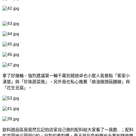
拿了好幾輪，強烈建議第一輪千萬別錯過卓也小屋人氣餐點「客家小
漢堡」與「珍珠蔬菜捲」，另外我也私心推薦「麻油猴頭菇麵線」與
「花生豆腐」。
飲料甜品區我竟然忘記拍店家自己做的配料給大家看了～我跪...；配料
的芋圓地瓜圓超Q的，自製的鳳梨醬、愛玉與彩色粉粿也千萬別錯過喔