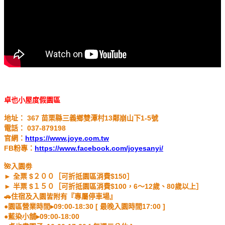
卓也小屋度假園區
地址： 367 苗栗縣三義鄉雙潭村13鄰崩山下1-5號
電話： 037-879198
官網：
https://www.joye.com.tw
FB粉專：
https://www.facebook.com/joyesanyi/
🌺入園劵
► 全票 $２００［可折抵園區消費$150］
► 半票 $１５０［可折抵園區消費$100，6～12歲、80歲以上］
🚗住宿及入園皆附有『專屬停車場』
●園區營業時間▸09:00-18:30 [ 最晚入園時間17:00 ]
●藍染小舖▸09:00-18:00