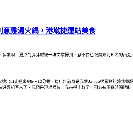
」創意雞湯火鍋，港墘捷運站美食
～多讚啊！湯控的胖胖顰被一堆文章掃到，忍不住也跟風來到知名的內湖
號出口走過來約5～10分鐘，這店址前身是我跟Janice很喜歡的韓式
有好幾組客人了，我們是現場候位，我來得比較早，因為有用餐時間限制（