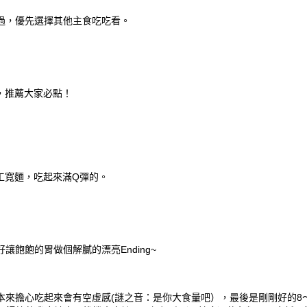
過，優先選擇其他主食吃吃看。
嫩，推薦大家必點！
手工寬麵，吃起來滿Q彈的。
飽飽的胃做個解膩的漂亮Ending~
來擔心吃起來會有空虛感(謎之音：是你大食量吧），最後是剛剛好的8～