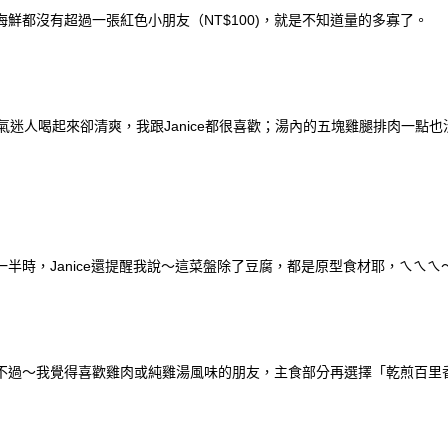
鮮都沒有超過一張紅色小朋友（NT$100)，就是不知道量的多寡了。
氣迷人喝起來卻清爽，我跟Janice都很喜歡；湯內的五塊雞腿排肉一點
半時，Janice還提醒我說～這菜盤除了豆腐，都是原型食材耶，ㄟㄟㄟ
不過～我覺得喜歡雞肉或純雞湯風味的朋友，主食部分再選擇「乾煎百里