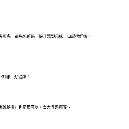
也沒馬虎，都先乾煎過，提升湯頭風味，口感很鮮嫩。
～對耶！好健康！
香雞腿排」也是很可以，會大呼過癮喔～