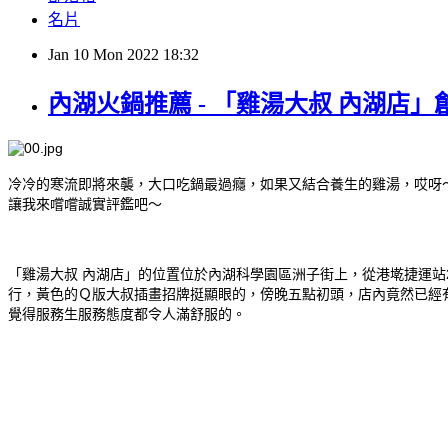
名片
Jan
10
Mon
2022
18:32
內湖火鍋推薦 - 「雞湯大叔 內湖店
冷冷的寒流即將來襲，大口吃鍋最過癮，如果又結合養生的雞湯，哎呀
讓我來嚐嚐誠實評鑑吧～
「雞湯大叔 內湖店」的位置位於內湖科學園區洲子街上，從港墘捷運站2
行，黃色的Ｑ版大叔插畫招牌挺顯眼的，傍晚五點初頭，店內竟然已經
覺得服務生服務態度都令人滿舒服的。