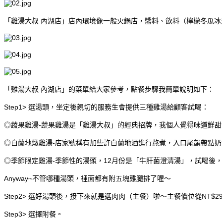
「雞湯大叔 內湖店」店內環境像一般火鍋店，醬料、飲料（檸檬冬瓜
「雞湯大叔 內湖店」的菜單給大家參考，點餐步驟我簡單說明如下：
Step1> 選湯頭，坐定後親切的服務生會提供三種雞湯給顧客試喝：
◎蔬果雞湯-蔬果雞湯是「雞湯大叔」的經典招牌，我個人覺得味道鮮
◎白蘭地燉雞湯-店家號稱有加些許白蘭地酒進行熬煮，入口尾韻帶點
◎季節限定雞湯-季節性的湯頭，12月份是「牛肝菌澄清湯」，試喝後，我
Anyway~不管哪種湯頭，裡面都有附五塊雞腿排了喔～
Step2> 選好湯頭後，接下來就是選肉肉（主餐）啦～主餐價位從NT$298
Step3> 選擇附餐。