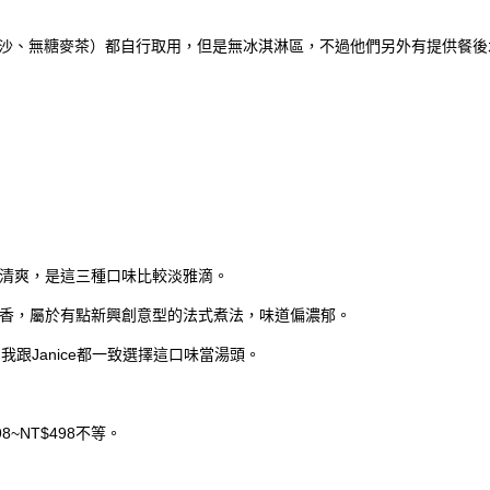
冰沙、無糖麥茶）都自行取用，但是無冰淇淋區，不過他們另外有提供餐後
甜清爽，是這三種口味比較淡雅滴。
奶香，屬於有點新興創意型的法式煮法，味道偏濃郁。
跟Janice都一致選擇這口味當湯頭。
~NT$498不等。