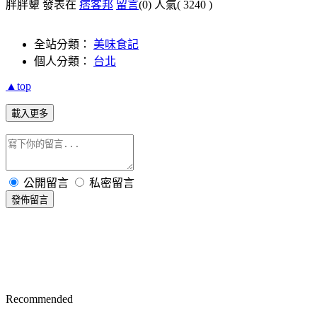
胖胖顰 發表在
痞客邦
留言
(0)
人氣(
3240
)
全站分類：
美味食記
個人分類：
台北
▲top
載入更多
公開留言
私密留言
發佈留言
Recommended