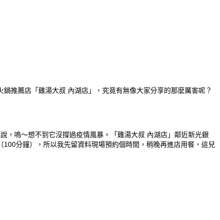
火鍋推薦店「雞湯大叔 內湖店」，究竟有無像大家分享的那麼厲害呢？
餐廳說，嗚～想不到它沒撐過疫情風暴。「雞湯大叔 內湖店」鄰近新光銀
100分鐘），所以我先留資料現場預約個時間，稍晚再進店用餐，這兒