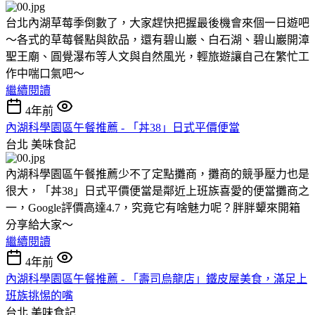
台北內湖草莓季倒數了，大家趕快把握最後機會來個一日遊吧
～各式的草莓餐點與飲品，還有碧山巖、白石湖、碧山巖開漳
聖王廟、圓覺瀑布等人文與自然風光，輕旅遊讓自己在繁忙工
作中喘口氣吧～
繼續閱讀
4年前
內湖科學園區午餐推薦 - 「丼38」日式平價便當
台北
美味食記
內湖科學園區午餐推薦少不了定點攤商，攤商的競爭壓力也是
很大，「丼38」日式平價便當是鄰近上班族喜愛的便當攤商之
一，Google評價高達4.7，究竟它有啥魅力呢？胖胖顰來開箱
分享給大家～
繼續閱讀
4年前
內湖科學園區午餐推薦 - 「壽司烏龍店」鐵皮屋美食，滿足上
班族挑惕的嘴
台北
美味食記