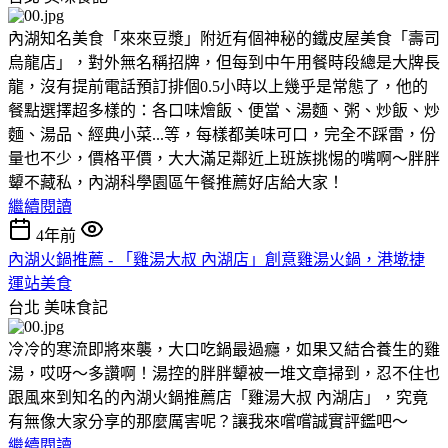
內湖知名美食「來來豆漿」附近有個神秘的鐵皮屋美食「壽司
烏龍店」，對外無名稱招牌，但每到中午用餐時段總是大牌長
龍，沒有提前電話預訂排個0.5小時以上幾乎是常態了，他的
餐點選擇超多樣的：各口味燴飯、便當、湯麵、粥、炒飯、炒
麵、湯品、經典小菜...等，每樣都美味可口，完全不踩雷，份
量也不少，價格平價，大大滿足鄰近上班族挑惕的嘴啊～胖胖
顰不藏私，內湖科學園區午餐推薦好店給大家！
繼續閱讀
4年前
內湖火鍋推薦 - 「雞湯大叔 內湖店」創意雞湯火鍋，港墘捷
運站美食
台北
美味食記
冷冷的寒流即將來襲，大口吃鍋最過癮，如果又結合養生的雞
湯，哎呀～多讚啊！湯控的胖胖顰被一堆文章掃到，忍不住也
跟風來到知名的內湖火鍋推薦店「雞湯大叔 內湖店」，究竟
有無像大家分享的那麼厲害呢？讓我來嚐嚐誠實評鑑吧～
繼續閱讀