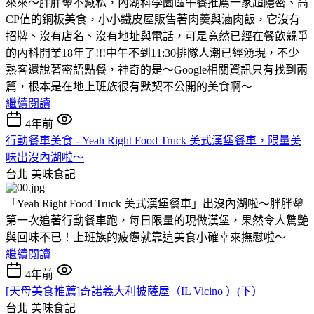
來來～胖胖顰不藏私，內湖科學園區午餐推薦一家超隱密、高
CP值的銅板美食，小小鐵皮屋販售著肉羹與滷肉飯，它沒有
招牌、沒有店名、沒有地址與電話，可是竟然已經在餐飲競爭
的內科開業18年了!!!中午不到11:30排隊人潮已經湧現，不少
熟客還說著密語點餐，神奇的是～Google相關資訊只有找到兩
篇，根本是在地上班族很有默契不公開的美食啊～
繼續閱讀
4年前
行動餐車美食 - Yeah Right Food Truck 美式漢堡餐車，限量美
味出沒內湖啦～
台北
美味食記
「Yeah Right Food Truck 美式漢堡餐車」出沒內湖啦～胖胖顰
第一次追著行動餐車跑，每日限量的現做漢堡，果然令人驚艷
與回味不已！上班族的疲憊就靠這美食小確幸來撫慰啦～
繼續閱讀
4年前
[天母美食推薦]奇諾義大利披薩屋（IL Vicino ）(下）
台北
美味食記