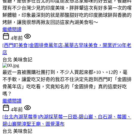
餐廳，是很多在台北的印度朋友想念家鄉味的好去處，餐廳料
理有不少台灣少見的印度美味，胖胖顰這次有好多第一次的嚐
鮮體驗，印象最深刻的就是那酸甜好吃的印度脆球餅與香脆的
烤餅，讓我很想再揪友回訪這家內湖美食啦～
繼續閱讀
4年前
[西門町美食]金園排骨萬年店-萬華古早味美食，開業近50年老
店
台北
美味食記
最近一直被團購社團打到，不少人買起來都+10、+12的，毫
不手軟，讓愛吃又好奇的我忍不住決定先跑到西門町「金園排
骨萬年店」吃吃看，究竟知名的「金園排骨」真的這麼好吃
嗎？
繼續閱讀
4年前
[台北內湖草莓季]內湖採草莓一日遊-碧山巖、白石湖、莓圃、
碧山巖開漳聖王廟、圓覺瀑布
台北
美味食記