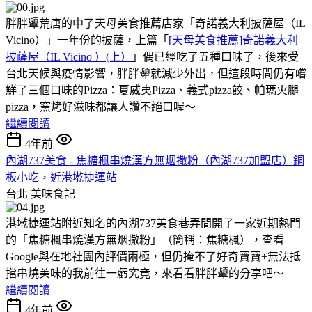
胖胖顰荒唐的中了天母美食推薦店家「奇諾義大利披薩屋（IL
Vicino）」一年份的披薩，上篇「
[天母美食推薦]奇諾義大利
披薩屋（IL Vicino ）(上）
」偶已經吃了五種口味了，後來受
台北天候與疫情影響，胖胖顰就減少外出，但這段時間仍有嚐
鮮了三個口味的Pizza：夏威夷Pizza、義式pizza餃、帕瑪火腿
pizza，窯烤好滋味都讓人讚不絕口喔～
繼續閱讀
4年前
內湖737美食 - 焦糖楓串燒漢方無烟撒粉（內湖737加盟店）銅
板小吃，近港墘捷運站
台北
美味食記
港墘捷運站附近知名的內湖737美食巷弄間開了一家近期熱門
的「焦糖楓串燒漢方無烟撒粉」（簡稱：焦糖楓），查看
Google與在地社團內評價兩極，但仍掩不了好奇寶寶+無法抵
擋串燒美味的我前往一虧究竟，來看看胖胖顰的分享吧～
繼續閱讀
4年前