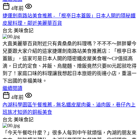
4年前
捷運劍南路站美食推薦 - 「根亭日本蓋飯」日本人開的隱秘鐵
皮屋料理，鄰近美麗華百貨
台北
美味食記
大直美麗華百貨附近只有貴桑桑的料理嗎？不不不～胖胖顰今
兒要跟大家介紹的這家捷運劍南路站美食推薦店：「根亭日本
蓋飯」，這家可是日本人開的隱密鐵皮屋美食喔～CP值挺高
滴，日式的定食、丼飯、烏龍麵、燴飯竟然只要80元起就吃得
到了！家庭口味的料理讓我想起日本旅遊的街邊小店，重溫一
下出國的幸福美味。
繼續閱讀
4年前
內湖科學園區午餐推薦 - 無名鐵皮屋肉羹、滷肉飯，巷仔內上
班族才知道的銅板美食
台北
美味食記
「今天午餐吃什麼？」很多人每到中午就煩惱，內湖的朋友來