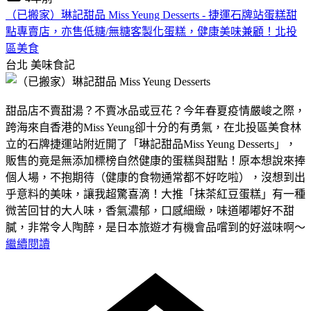
（已搬家）琳記甜品 Miss Yeung Desserts - 捷運石牌站蛋糕甜
點專賣店，亦售低糖/無糖客製化蛋糕，健康美味兼顧！北投
區美食
台北
美味食記
甜品店不賣甜湯？不賣冰品或豆花？今年春夏疫情嚴峻之際，
跨海來自香港的Miss Yeung卻十分的有勇氣，在北投區美食林
立的石牌捷運站附近開了「琳記甜品Miss Yeung Desserts」，
販售的竟是無添加標榜自然健康的蛋糕與甜點！原本想說來捧
個人場，不抱期待（健康的食物通常都不好吃啦），沒想到出
乎意料的美味，讓我超驚喜滴！大推「抹茶紅豆蛋糕」有一種
微苦回甘的大人味，香氣濃郁，口感細緻，味道嘟嘟好不甜
膩，非常令人陶醉，是日本旅遊才有機會品嚐到的好滋味啊～
繼續閱讀