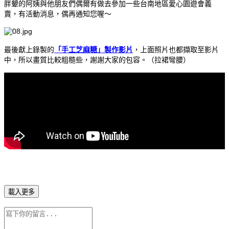
胖顰的阿姨與他朋友們偶爾有做去參加一些台南地區愛心園遊會義
賣，有活動消息，偶再通知您喔～
最後獻上錄製的
「手工芝麻糖」製作影片
，上面照片也都擷取至影片
中，所以畫質比較粗糙些，謝謝大家的包容。（拉裙彎腰）
載入更多