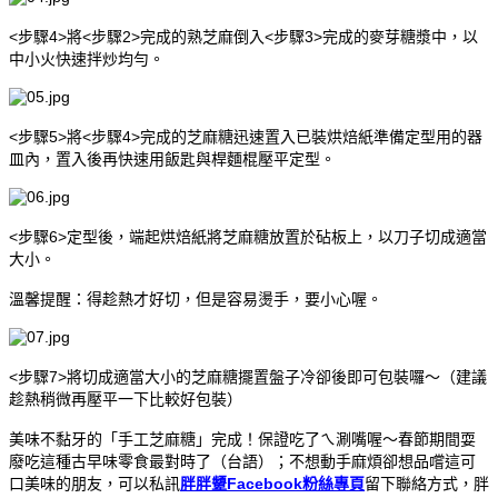
<步驟4>將<步驟2>完成的熟芝麻倒入<步驟3>完成的麥芽糖漿中，以
中小火快速拌炒均勻。
<步驟5>將<步驟4>完成的芝麻糖迅速置入已裝烘焙紙準備定型用的器
皿內，置入後再快速用飯匙與桿麵棍壓平定型。
<步驟6>定型後，端起烘焙紙將芝麻糖放置於砧板上，以刀子切成適當
大小。
溫馨提醒：得趁熱才好切，但是容易燙手，要小心喔。
<步驟7>將切成適當大小的芝麻糖擺置盤子冷卻後即可包裝囉～（建議
趁熱稍微再壓平一下比較好包裝）
美味不黏牙的「手工芝麻糖」完成！保證吃了ㄟ涮嘴喔～春節期間耍
廢吃這種古早味零食最對時了（台語）；不想動手麻煩卻想品嚐這可
口美味的朋友，可以私訊
胖胖顰Facebook粉絲專頁
留下聯絡方式，胖