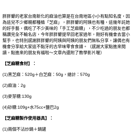
胖胖顰的老家台南新化的麻油也算是在台南地區小小有點知名度，因
為這兒不少鄉親都種植「芝麻」，胖胖顰的阿姨也有種，這幾年託她
的好手藝，偶吃了不少美味的「手工芝麻糖」，不少吃過的朋友也都
稱讚完全不輸名店，今年胖胖顰提早回老家過年，剛好有機會去當小
幫手，也特別感謝胖胖顰的阿姨與阿姨的朋友們無私分享，讓偶也有
機會分享給大家這不黏牙的古早味零食食譜。（感謝大家點進來閱
讀，點進來的朋友有福啦～文章內還附了教學影片喔）
【芝麻糖食材】：
(1)黑芝麻：520g＋白芝麻：50g，總計：570g
(2)麻油：2g
(3)麥芽糖:130g
(4)砂糖:109g+水75cc+鹽巴2g
【芝麻糖製作使用器具】：
(1)兩個不沾炒鍋＋鍋鏟