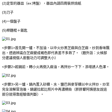
(2)定型的器皿（ex:烤盤），器皿內請四周裝烘焙紙
(3)刀子
(4)一個盤子
(5)桿麵棍＋飯匙
<步驟1>首先開一爐，不加油，以中火炒黑芝麻與白芝麻，炒到香味飄
出，透過辨識白芝麻變成褐色即代表差不多熟了。（題外話：火候部
分建議視個人廚藝功力可調整大小）
<步驟2>起鍋前，轉小火再倒入麻油，再拌炒一下下，添增誘人色澤。
<步驟3>另一爐，鍋內置入砂糖、水、鹽巴與麥芽糖以中火拌炒，炒至
完全溶解冒泡後，鍋鏟拉起比照片中再濃稠些（胖胖顰阿姨朋友說這
部分就得靠經驗值判斷）。